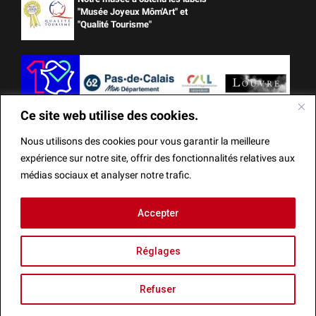
"Musée Joyeux Môm'Art" et
"Qualité Tourisme"
Ce site web utilise des cookies.
Nous utilisons des cookies pour vous garantir la meilleure
expérience sur notre site, offrir des fonctionnalités relatives aux
médias sociaux et analyser notre trafic.
Ce site web utilise des cookies.
Accepter
Mentions Légales
Actes administratifs
Réalisation
Nous utilisons des cookies pour vous garantir la meilleure
Réglages
expérience sur notre site, offrir des fonctionnalités relatives
aux médias sociaux et analyser notre trafic.
Refuser
Fermer la bannièr
Recherche
Accepter
Agenda
Refuser
Menu
Réglages
Infos
Billetterie