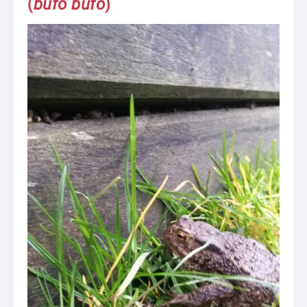
(
bufo bufo
)