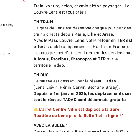
Train, voiture, avion, chemin piéton paysager… Le
Louvre-Lens est tout près !
EN TRAIN
janvier,
La gare de Lens est desservie chaque jour par des
trains directs depuis
Paris, Lille et Arras.
Avec le
Pass Louvre‑Lens
, votre
retour en TER es
offert
(valable uniquement en Hauts‑de‑France).
Le pass permet d’utiliser librement les services
bus
ris le
Allobus, Proxibus, Chronopro et TER
sur le
territoire Tadao.
EN BUS
Le musée est desservi par le réseau
Tadao
(Lens‑Liévin, Hénin‑Carvin, Béthune‑Bruay).
Depuis le 1er janvier 2026, les déplacements sur
tout le réseau TADAO sont désormais gratuits.
L’arrêt
Centre‑Ville
est déplacé à la
Gare
Routière de Lens
pour la
Bulle 1
et la
ligne 41.
AVEC LA BULLE 1
Descendez à l’arrêt «
Parc Louvre Lens
» (600 m