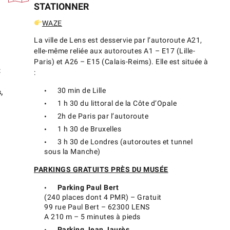
STATIONNER
WAZE
La ville de Lens est desservie par l’autoroute A21,
elle-même reliée aux autoroutes A1 – E17 (Lille-
Paris) et A26 – E15 (Calais-Reims). Elle est située à
t
:
30 min de Lille
,
1 h 30 du littoral de la Côte d’Opale
2h de Paris par l’autoroute
1 h 30 de Bruxelles
3 h 30 de Londres (autoroutes et tunnel
sous la Manche)
PARKINGS GRATUITS PRÈS DU MUSÉE
Parking Paul Bert
(240 places dont 4 PMR) – Gratuit
99 rue Paul Bert – 62300 LENS
A 210 m – 5 minutes à pieds
Parking Jean Jaurès