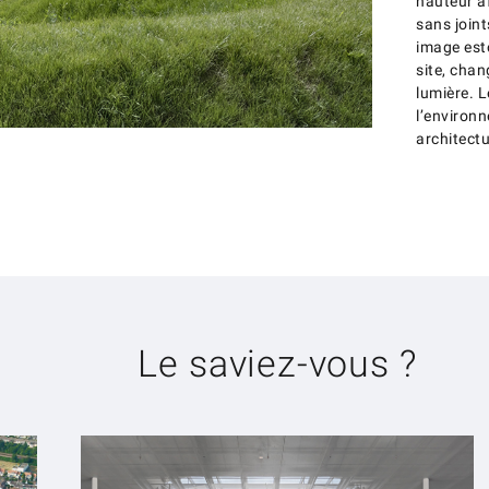
hauteur a
sans joint
image est
site, chan
lumière. 
l’environn
architect
Architecture et Pa
Le saviez-vous ?