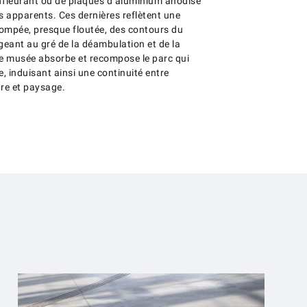
ffleurant ou de plaques d’aluminium anodisé
s apparents. Ces dernières reflètent une
ompée, presque floutée, des contours du
geant au gré de la déambulation et de la
Le musée absorbe et recompose le parc qui
e, induisant ainsi une continuité entre
ure et paysage.
rc Louvre-Lens