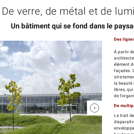
De verre, de métal et de lum
Un bâtiment qui se fond dans le pays
Des ligne
À partir 
architecte
élément du
façades. 
strictemen
la beauté 
libres, qu
de l’organ
De multip
Le trait d
disparaîtr
enveloppa