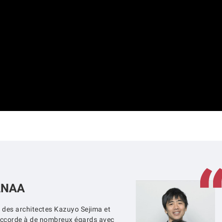
SANAA
 des architectes Kazuyo Sejima et
accorde à de nombreux égards avec