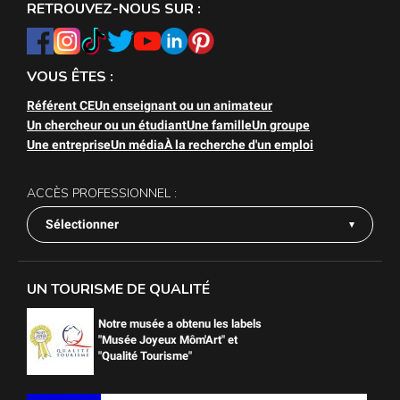
RETROUVEZ-NOUS SUR :
VOUS ÊTES :
Référent CE
Un enseignant ou un animateur
Un chercheur ou un étudiant
Une famille
Un groupe
Une entreprise
Un média
À la recherche d'un emploi
ACCÈS PROFESSIONNEL :
Sélectionner
UN TOURISME DE QUALITÉ
Notre musée a obtenu les labels
"Musée Joyeux Môm'Art" et
"Qualité Tourisme"