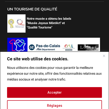
UN TOURISME DE QUALITÉ
Notre musée a obtenu les labels
"Musée Joyeux Môm'Art" et
"Qualité Tourisme"
Ce site web utilise des cookies.
Nous utilisons des cookies pour vous garantir la meilleure
expérience sur notre site, offrir des fonctionnalités relatives aux
médias sociaux et analyser notre trafic.
Ce site web utilise des cookies.
Accepter
Mentions Légales
Actes administratifs
Réalisation
Nous utilisons des cookies pour vous garantir la meilleure
Réglages
expérience sur notre site, offrir des fonctionnalités relatives