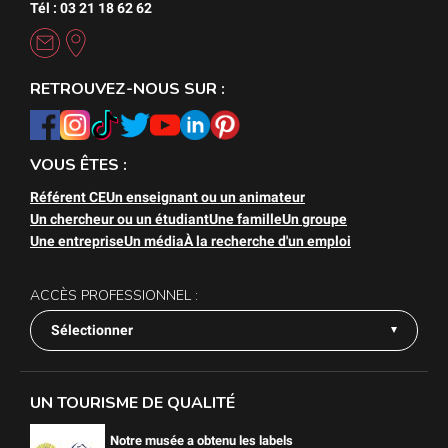
Tél : 03 21 18 62 62
RETROUVEZ-NOUS SUR :
VOUS ÊTES :
Référent CE
Un enseignant ou un animateur
Un chercheur ou un étudiant
Une famille
Un groupe
Une entreprise
Un média
À la recherche d'un emploi
ACCÈS PROFESSIONNEL :
Sélectionner
UN TOURISME DE QUALITÉ
Notre musée a obtenu les labels