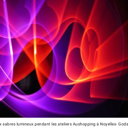
x sabres lumineux pendant les ateliers Aushopping à Noyelles- Goda