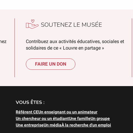
SOUTENEZ LE MUSÉE
chez
Contribuez aux activités éducatives, sociales et
solidaires de ce « Louvre en partage »
FAIRE UN DON
VOUS ÊTES :
Référent CE
Un enseignant ou un animateur
Un chercheur ou un étudiant
Une famille
Un groupe
Une entreprise
Un média
À la recherche d'un emploi