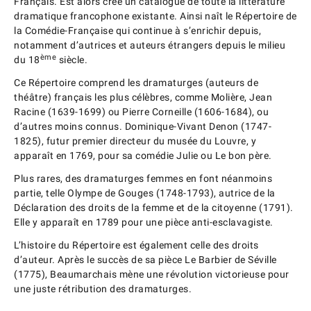
Français. Est alors créé un catalogue de toute la littérature
dramatique francophone existante. Ainsi naît le Répertoire de
la Comédie-Française qui continue à s’enrichir depuis,
notamment d’autrices et auteurs étrangers depuis le milieu
ème
du 18
siècle.
Ce Répertoire comprend les dramaturges (auteurs de
théâtre) français les plus célèbres, comme Molière, Jean
Racine (1639-1699) ou Pierre Corneille (1606-1684), ou
d’autres moins connus. Dominique-Vivant Denon (1747-
1825), futur premier directeur du musée du Louvre, y
apparaît en 1769, pour sa comédie Julie ou Le bon père.
Plus rares, des dramaturges femmes en font néanmoins
partie, telle Olympe de Gouges (1748-1793), autrice de la
Déclaration des droits de la femme et de la citoyenne (1791).
Elle y apparaît en 1789 pour une pièce anti-esclavagiste.
L’histoire du Répertoire est également celle des droits
d’auteur. Après le succès de sa pièce Le Barbier de Séville
(1775), Beaumarchais mène une révolution victorieuse pour
une juste rétribution des dramaturges.