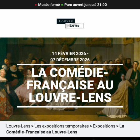
Musée fermé
Parc ouvert jusqu'à 21:00
14 FÉVRIER 2026 -
07 DÉCEMBRE 2026
LA COMÉDIE-
FRANÇAISE AU
LOUVRE-LENS
Louvre-Lens
>
Les expositions temporaires
>
Expositions
>
La
Comédie-Française au Louvre-Lens