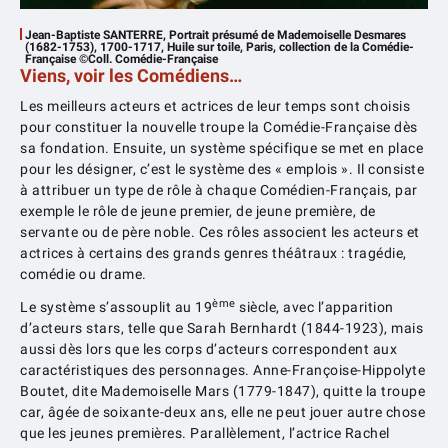
Jean-Baptiste SANTERRE, Portrait présumé de Mademoiselle Desmares
(1682-1753), 1700-1717, Huile sur toile, Paris, collection de la Comédie-
Française ©Coll. Comédie-Française
Viens, voir les Comédiens…
Les meilleurs acteurs et actrices de leur temps sont choisis
pour constituer la nouvelle troupe la Comédie-Française dès
sa fondation. Ensuite, un système spécifique se met en place
pour les désigner, c’est le système des « emplois ». Il consiste
à attribuer un type de rôle à chaque Comédien-Français, par
exemple le rôle de jeune premier, de jeune première, de
servante ou de père noble. Ces rôles associent les acteurs et
actrices à certains des grands genres théâtraux : tragédie,
comédie ou drame.
ème
Le système s’assouplit au 19
siècle, avec l’apparition
d’acteurs stars, telle que Sarah Bernhardt (1844-1923), mais
aussi dès lors que les corps d’acteurs correspondent aux
caractéristiques des personnages. Anne-Françoise-Hippolyte
Boutet, dite Mademoiselle Mars (1779-1847), quitte la troupe
car, âgée de soixante-deux ans, elle ne peut jouer autre chose
que les jeunes premières. Parallèlement, l’actrice Rachel