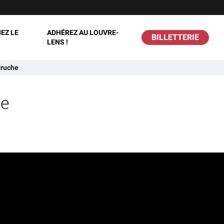
EZ LE
ADHÉREZ AU LOUVRE-
BILLETTERIE
LENS !
truche
he