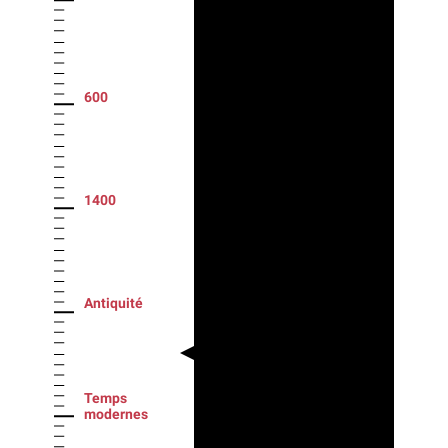
600
1400
Antiquité
Temps
modernes