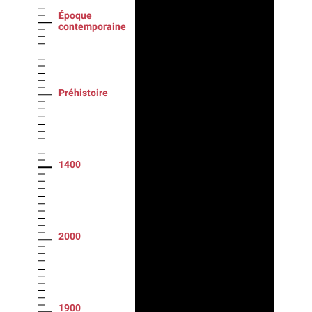
Époque
contemporaine
Préhistoire
1400
2000
1900