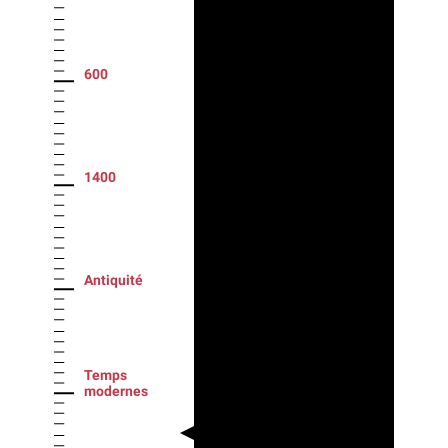
600
1400
Antiquité
Temps
modernes