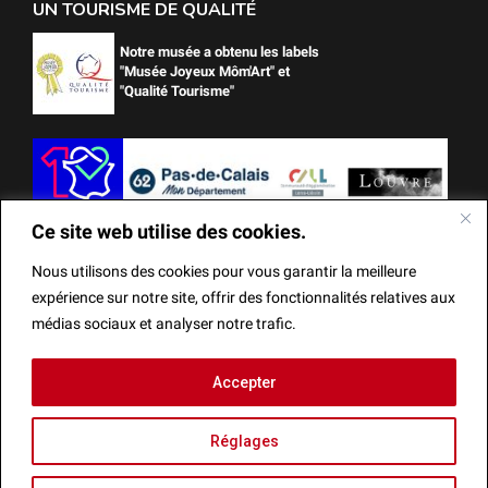
UN TOURISME DE QUALITÉ
Notre musée a obtenu les labels
"Musée Joyeux Môm'Art" et
"Qualité Tourisme"
Ce site web utilise des cookies.
Nous utilisons des cookies pour vous garantir la meilleure
expérience sur notre site, offrir des fonctionnalités relatives aux
médias sociaux et analyser notre trafic.
Ce site web utilise des cookies.
Accepter
Mentions Légales
Actes administratifs
Réalisation
Nous utilisons des cookies pour vous garantir la meilleure
Réglages
expérience sur notre site, offrir des fonctionnalités relatives
aux médias sociaux et analyser notre trafic.