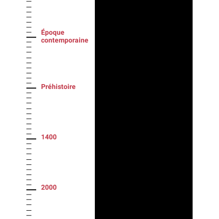
Époque
contemporaine
Préhistoire
1400
2000