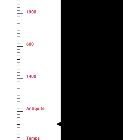
1900
600
1400
Antiquité
Temps