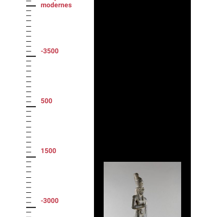
modernes
-3500
500
1500
-3000