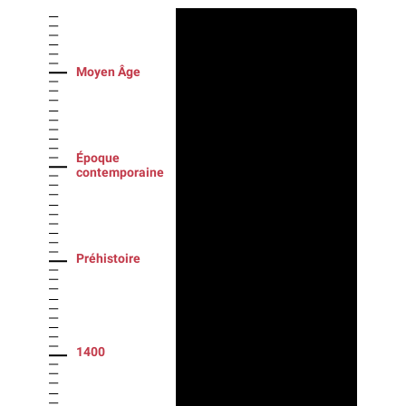
Moyen Âge
Époque
contemporaine
Préhistoire
1400