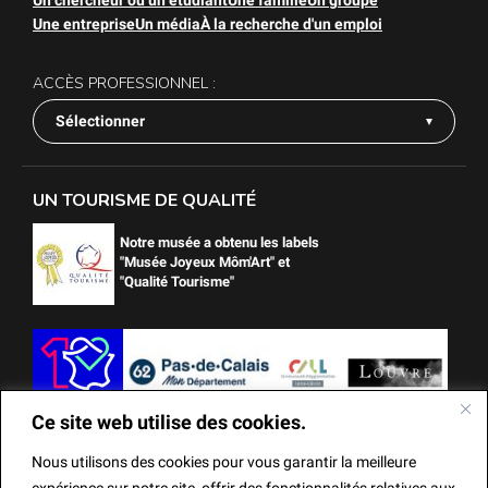
Un chercheur ou un étudiant
Une famille
Un groupe
Une entreprise
Un média
À la recherche d'un emploi
ACCÈS PROFESSIONNEL :
Sélectionner
UN TOURISME DE QUALITÉ
Notre musée a obtenu les labels
"Musée Joyeux Môm'Art" et
"Qualité Tourisme"
Ce site web utilise des cookies.
Nous utilisons des cookies pour vous garantir la meilleure
expérience sur notre site, offrir des fonctionnalités relatives aux