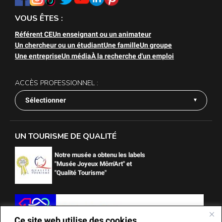
VOUS ÊTES :
Référent CE
Un enseignant ou un animateur
Un chercheur ou un étudiant
Une famille
Un groupe
Une entreprise
Un média
À la recherche d'un emploi
ACCÈS PROFESSIONNEL :
Sélectionner
UN TOURISME DE QUALITÉ
Notre musée a obtenu les labels
"Musée Joyeux Môm'Art" et
"Qualité Tourisme"
Ce site web utilise des cookies.