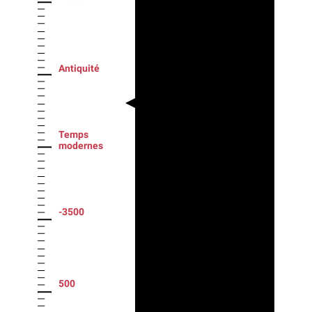
Antiquité
Temps
modernes
-3500
500