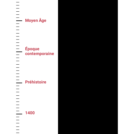
Moyen Âge
Époque
contemporaine
Préhistoire
1400