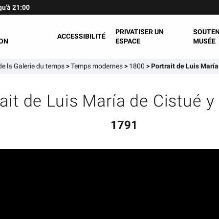
qu'à 21:00
PRIVATISER UN
SOUTEN
ACCESSIBILITÉ
ON
ESPACE
MUSÉE
e la Galerie du temps
>
Temps modernes
>
1800
>
Portrait de Luis María
ait de Luis María de Cistué y
1791