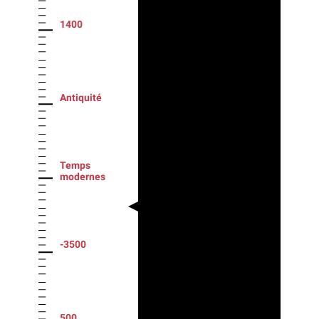
1400
Antiquité
Temps
modernes
-3500
500