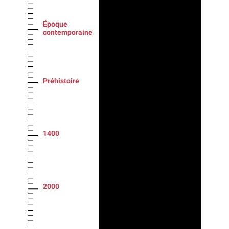
Époque
contemporaine
Préhistoire
1400
2000