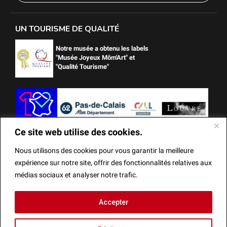
UN TOURISME DE QUALITÉ
Notre musée a obtenu les labels
"Musée Joyeux Môm'Art" et
"Qualité Tourisme"
Ce site web utilise des cookies.
Nous utilisons des cookies pour vous garantir la meilleure
expérience sur notre site, offrir des fonctionnalités relatives aux
médias sociaux et analyser notre trafic.
Ce site web utilise des cookies.
Accepter
Mentions Légales
Actes administratifs
Réalisation
Nous utilisons des cookies pour vous garantir la meilleure