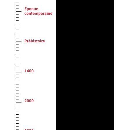
Époque
contemporaine
Préhistoire
1400
2000