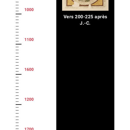
1000
Vers 200-225 après
J.-C.
1100
1600
1200
1700