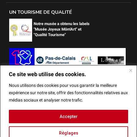
UN TOURISME DE QUALITÉ
Notre musée a obtenu les labels
"Musée Joyeux Môm'Art" et
"Qualité Tourisme"
Ce site web utilise des cookies.
Nous utilisons des cookies pour vous garantir la meilleure
expérience sur notre site, offrir des fonctionnalités relatives aux
médias sociaux et analyser notre trafic.
Ce site web utilise des cookies.
Accepter
Mentions Légales
Actes administratifs
Réalisation
Nous utilisons des cookies pour vous garantir la meilleure
Réglages
expérience sur notre site, offrir des fonctionnalités relatives