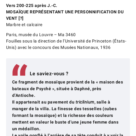
Vers 200-225 après J.-C.
MOSAÏQUE REPRÉSENTANT UNE PERSONNIFICATION DU
VENT [?]
Marbre et calcaire
Paris, musée du Louvre – Ma 3460
Fouilles sous la direction de l’Université de Princeton (États-
Unis) avec le concours des Musées Nationaux, 1936
Le saviez-vous ?
Ce fragment de mosaïque provient de la « maison des
bateaux de Psyché », située à Daphné, près
d’Antioche.
Il appartenait au pavement du
triclinium
, salle à
manger de la villa. La finesse des tesselles (cubes
formant la mosaïque) et la richesse des couleurs
mettent en valeur le buste d’une jeune femme dans
un médaillon.
Le voile gonflé à l’arrière de sa tête conduit à y voir la