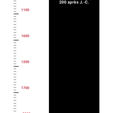
200 après J.-C.
1100
1600
1200
1700