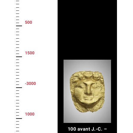
500
1500
-3000
1000
100 avant J.-C. –