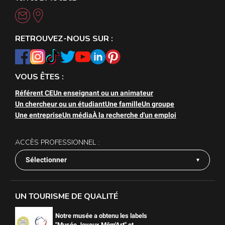
RETROUVEZ-NOUS SUR :
VOUS ÊTES :
Référent CE
Un enseignant ou un animateur
Un chercheur ou un étudiant
Une famille
Un groupe
Une entreprise
Un média
À la recherche d'un emploi
ACCÈS PROFESSIONNEL :
Sélectionner
UN TOURISME DE QUALITÉ
Notre musée a obtenu les labels
"Musée Joyeux Môm'Art" et