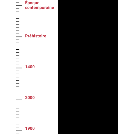
Époque
contemporaine
Préhistoire
1400
2000
1900