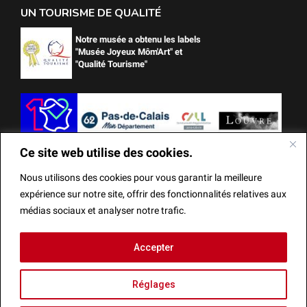
UN TOURISME DE QUALITÉ
Notre musée a obtenu les labels
"Musée Joyeux Môm'Art" et
"Qualité Tourisme"
Ce site web utilise des cookies.
Nous utilisons des cookies pour vous garantir la meilleure
expérience sur notre site, offrir des fonctionnalités relatives aux
médias sociaux et analyser notre trafic.
Ce site web utilise des cookies.
Accepter
Mentions Légales
Actes administratifs
Réalisation
Nous utilisons des cookies pour vous garantir la meilleure
Réglages
expérience sur notre site, offrir des fonctionnalités relatives
aux médias sociaux et analyser notre trafic.