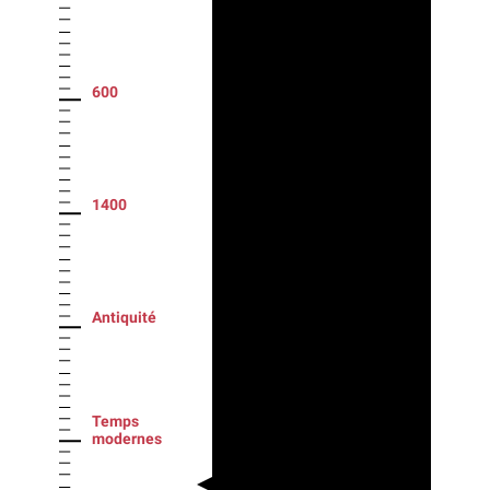
600
1400
Antiquité
Temps
modernes