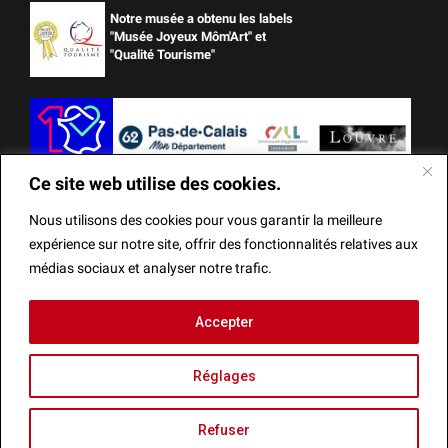
Notre musée a obtenu les labels
"Musée Joyeux Môm'Art" et
"Qualité Tourisme"
Ce site web utilise des cookies.
Nous utilisons des cookies pour vous garantir la meilleure
expérience sur notre site, offrir des fonctionnalités relatives aux
médias sociaux et analyser notre trafic.
Ce site web utilise des cookies.
Accepter
Mentions Légales
Actes administratifs
Réalisation
Nous utilisons des cookies pour vous garantir la meilleure
Réglages
expérience sur notre site, offrir des fonctionnalités relatives
aux médias sociaux et analyser notre trafic.
Refuser
Fermer la bannièr
Recherche
Accepter
Agenda
Refuser
Menu
Réglages
Infos
Billetterie