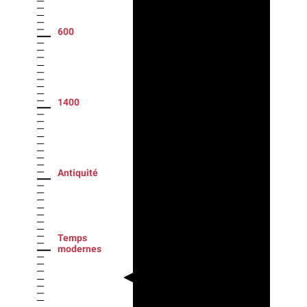
600
1400
Antiquité
Temps
modernes