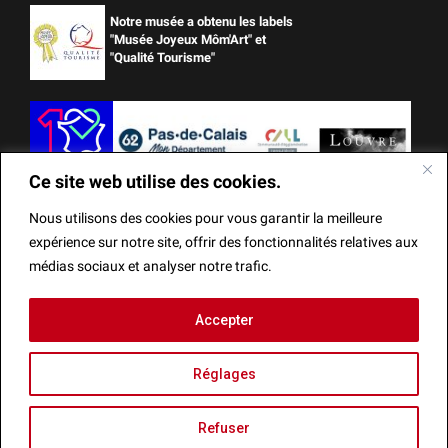
Notre musée a obtenu les labels
"Musée Joyeux Môm'Art" et
"Qualité Tourisme"
Ce site web utilise des cookies.
Nous utilisons des cookies pour vous garantir la meilleure
expérience sur notre site, offrir des fonctionnalités relatives aux
médias sociaux et analyser notre trafic.
Ce site web utilise des cookies.
Accepter
Mentions Légales
Actes administratifs
Réalisation
Nous utilisons des cookies pour vous garantir la meilleure
Réglages
expérience sur notre site, offrir des fonctionnalités relatives
aux médias sociaux et analyser notre trafic.
Refuser
Fermer la bannièr
Recherche
Accepter
Agenda
Refuser
Menu
Réglages
Infos
Billetterie