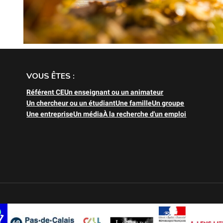
VOUS ÊTES :
Référent CE
Un enseignant ou un animateur
Un chercheur ou un étudiant
Une famille
Un groupe
Une entreprise
Un média
À la recherche d'un emploi