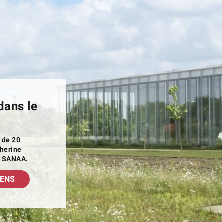
dans le
 de 20
therine
e SANAA.
LENS