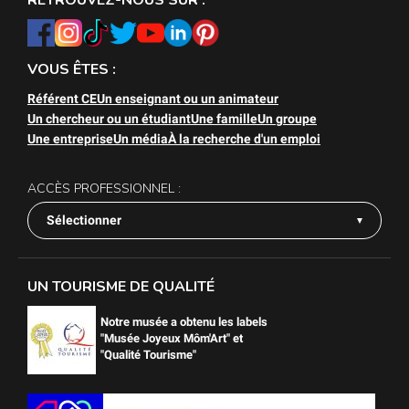
RETROUVEZ-NOUS SUR :
VOUS ÊTES :
Référent CE
Un enseignant ou un animateur
Un chercheur ou un étudiant
Une famille
Un groupe
Une entreprise
Un média
À la recherche d'un emploi
ACCÈS PROFESSIONNEL :
Sélectionner
UN TOURISME DE QUALITÉ
Notre musée a obtenu les labels
"Musée Joyeux Môm'Art" et
"Qualité Tourisme"