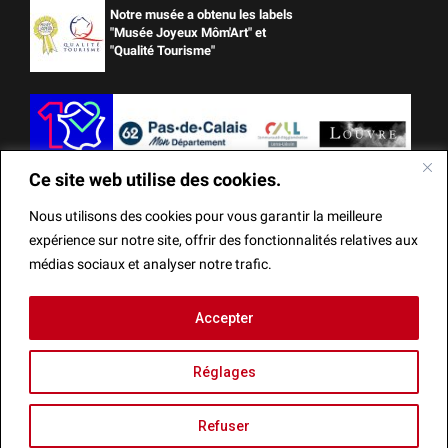
Notre musée a obtenu les labels
"Musée Joyeux Môm'Art" et
"Qualité Tourisme"
Ce site web utilise des cookies.
Nous utilisons des cookies pour vous garantir la meilleure
expérience sur notre site, offrir des fonctionnalités relatives aux
médias sociaux et analyser notre trafic.
Ce site web utilise des cookies.
Accepter
Mentions Légales
Actes administratifs
Réalisation
Nous utilisons des cookies pour vous garantir la meilleure
Réglages
expérience sur notre site, offrir des fonctionnalités relatives
aux médias sociaux et analyser notre trafic.
Refuser
Fermer la bannièr
Recherche
Accepter
Agenda
Refuser
Menu
Réglages
Infos
Billetterie