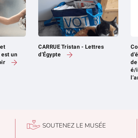
 et
CARRUE Tristan - Lettres
Co
 est un
d’Égypte
d’
oir
de
é/
l’a
SOUTENEZ LE MUSÉE