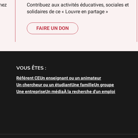
chez
Contribuez aux activités éducatives, sociales et
solidaires de ce « Louvre en partage »
FAIRE UN DON
VOUS ÊTES :
Référent CE
Un enseignant ou un animateur
Un chercheur ou un étudiant
Une famille
Un groupe
Une entreprise
Un média
À la recherche d'un emploi