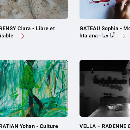
RENSY Clara - Libre et
GATEAU Sophia - Moi
isible
hta ana · أﻧﺎ ﺣﺗﺎ
RATIAN Yohan - Culture
VELLA – RADENNE Cl