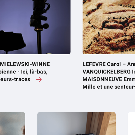
MIELEWSKI-WINNE
LEFEVRE Carol – An
ienne - Ici, là-bas,
VANQUICKELBERG In
lleurs-traces
MAISONNEUVE Emma
Mille et une senteu