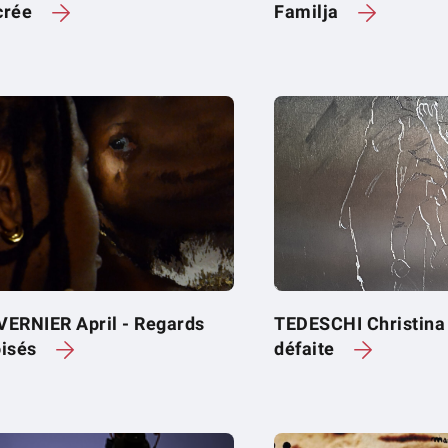
crée
Familja
VERNIER April - Regards
TEDESCHI Christina 
oisés
défaite