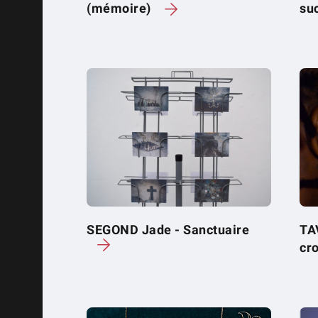
(mémoire)
su
SEGOND Jade - Sanctuaire
TA
cr