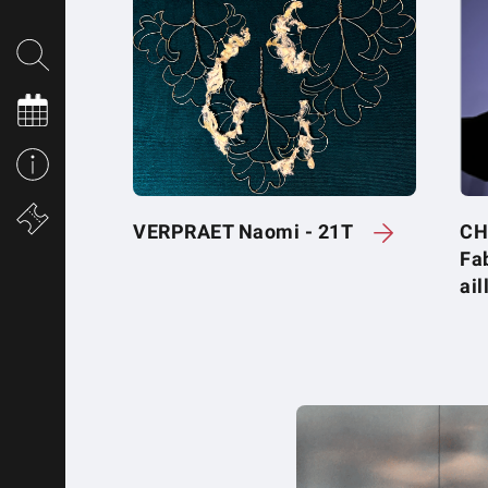
VERPRAET Naomi - 21T
CH
Fab
ai