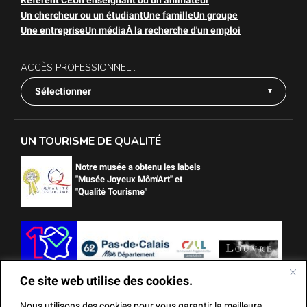
Un chercheur ou un étudiant
Une famille
Un groupe
Une entreprise
Un média
À la recherche d'un emploi
ACCÈS PROFESSIONNEL :
Sélectionner
UN TOURISME DE QUALITÉ
Notre musée a obtenu les labels
"Musée Joyeux Môm'Art" et
"Qualité Tourisme"
Ce site web utilise des cookies.
Nous utilisons des cookies pour vous garantir la meilleure