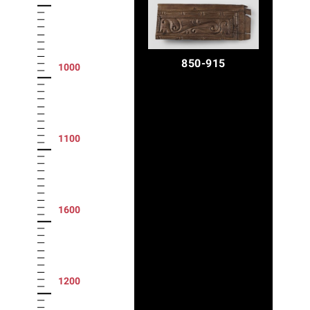
850-915
1000
1100
1600
1200