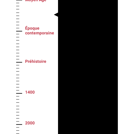
Époque
contemporaine
Préhistoire
1400
2000