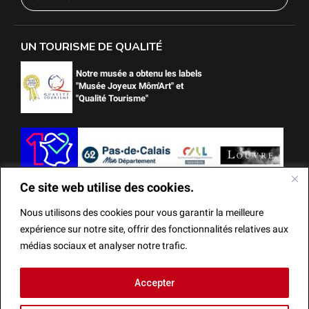
UN TOURISME DE QUALITÉ
Notre musée a obtenu les labels
"Musée Joyeux Môm'Art" et
"Qualité Tourisme"
Ce site web utilise des cookies.
Nous utilisons des cookies pour vous garantir la meilleure
expérience sur notre site, offrir des fonctionnalités relatives aux
médias sociaux et analyser notre trafic.
Ce site web utilise des cookies.
Accepter
Mentions Légales
Actes administratifs
Réalisation