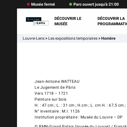
Musée fermé
Parc ouvert jusqu'à 21:00
DÉCOUVRIR LE
DÉCOUVRIR LA
MUSÉE
PROGRAMMATI
Louvre-Lens
>
Les expositions temporaires
>
Homère
Jean-Antoine WATTEAU
Le Jugement de Pâris
Vers 1718 – 1721
Peinture sur bois
H. : 47 cm ; L. : 31 cm ; H.cm ; L. cm H. : 67,5 cm ;
N° inventaire : M.I. 1126
Institution propriétaire : Musée du Louvre – DP
© RMN-Grand Palais (musée du Louvre) / Franc