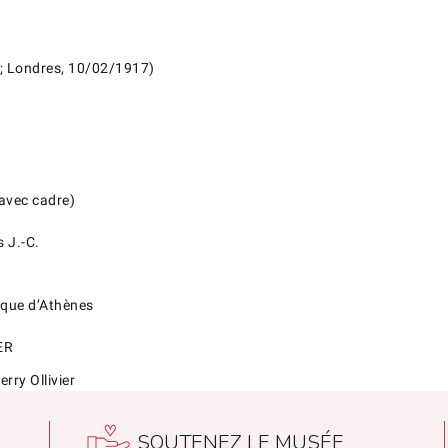
; Londres, 10/02/1917)
 avec cadre)
 J.-C.
ique d’Athènes
ER
rry Ollivier
SOUTENEZ LE MUSÉE