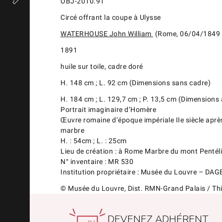
OBJ-2010.91
Circé offrant la coupe à Ulysse
WATERHOUSE John William
(Rome, 06/04/1849 
1891
huile sur toile, cadre doré
H. 148 cm ; L. 92 cm (Dimensions sans cadre)
H. 184 cm ; L. 129,7 cm ; P. 13,5 cm (Dimensions
Portrait imaginaire d’Homère
Œuvre romaine d’époque impériale IIe siècle après
marbre
H. : 54cm ; L. : 25cm
Lieu de création : à Rome Marbre du mont Pentél
N° inventaire : MR 530
Institution propriétaire : Musée du Louvre – DAG
© Musée du Louvre, Dist. RMN-Grand Palais / Thie
DEVENEZ ADHÉRENT