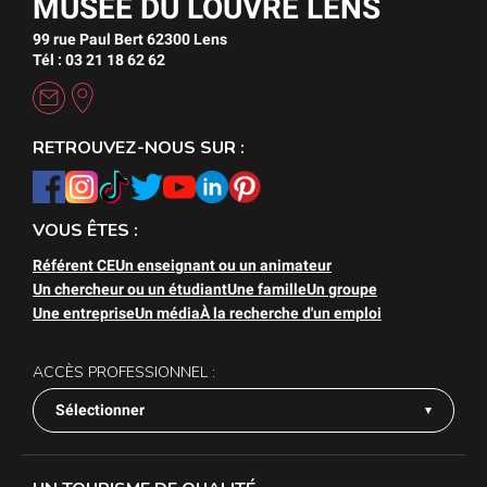
MUSÉE DU LOUVRE LENS
99 rue Paul Bert 62300 Lens
Tél : 03 21 18 62 62
RETROUVEZ-NOUS SUR :
VOUS ÊTES :
Référent CE
Un enseignant ou un animateur
Un chercheur ou un étudiant
Une famille
Un groupe
Une entreprise
Un média
À la recherche d'un emploi
ACCÈS PROFESSIONNEL :
Sélectionner