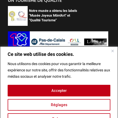
UN TOURISME DE QUALITÉ
Notre musée a obtenu les labels
"Musée Joyeux Môm'Art" et
"Qualité Tourisme"
Ce site web utilise des cookies.
Nous utilisons des cookies pour vous garantir la meilleure
expérience sur notre site, offrir des fonctionnalités relatives aux
médias sociaux et analyser notre trafic.
Ce site web utilise des cookies.
Accepter
Mentions Légales
Actes administratifs
Réalisation
Nous utilisons des cookies pour vous garantir la meilleure
Réglages
expérience sur notre site, offrir des fonctionnalités relatives aux
médias sociaux et analyser notre trafic.