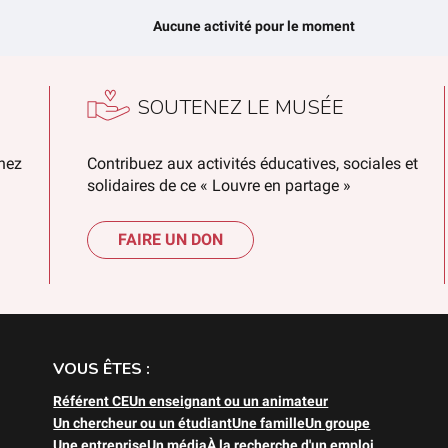
Aucune activité pour le moment
SOUTENEZ LE MUSÉE
chez
Contribuez aux activités éducatives, sociales et
solidaires de ce « Louvre en partage »
FAIRE UN DON
VOUS ÊTES :
Référent CE
Un enseignant ou un animateur
Un chercheur ou un étudiant
Une famille
Un groupe
Une entreprise
Un média
À la recherche d'un emploi