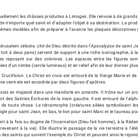
tuellement les châsses produites à Limoges. Elle renvoie à de grand
 de n’importe quel saint et d’adapter l’objet à sa destination. La p
mêmes modèles afin de préparer à l’avance les plaques décoratives
rusalem céleste, cité de Dieu décrite dans l’
Apocalypse
de saint Je
un toit à deux pans) servent de support à une riche iconographie, à 
s reposant sur des colonnes. Les espaces entre les figures sont
es d’un nimbe (cercle lumineux) et en relief afin de leur donner plus
 Crucifixion. Le Christ en croix est entouré de la Vierge Marie et d
cène centrale est encadrée par deux figures d’apôtres.
t assis en majesté dans une mandorle en amande. Il trône sur un arc 
vert des Saintes Écritures de la main gauche. Il est entouré de l’alph
 fin de toute chose. Le tétramorphe (créatures ailées symbolisant 
aigle pour saint Jean, en bas, le lion pour saint Marc et le taureau p
nt à la fois au dogme de l’Incarnation (Dieu fait homme), à la Rédemp
evenant à la vie). Elle illustre le passage de la vie terrestre à l’é
s des saints qui suivent l’exemple du Christ et peuvent ainsi le rejoi