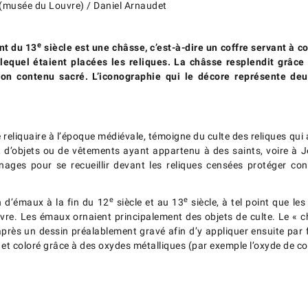
musée du Louvre) / Daniel Arnaudet
e
nt du 13
siècle est une châsse, c’est-à-dire un coffre servant à co
lequel étaient placées les reliques. La châsse resplendit grâce 
 son contenu sacré. L’iconographie qui le décore représente de
reliquaire à l’époque médiévale, témoigne du culte des reliques qui
’objets ou de vêtements ayant appartenu à des saints, voire à Jésu
inages pour se recueillir devant les reliques censées protéger co
e
e
 d’émaux à la fin du 12
siècle et au 13
siècle, à tel point que le
uivre. Les émaux ornaient principalement des objets de culte. Le «
ès un dessin préalablement gravé afin d’y appliquer ensuite par fu
et coloré grâce à des oxydes métalliques (par exemple l’oxyde de cob