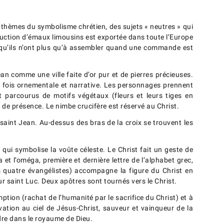
s thèmes du symbolisme chrétien, des sujets « neutres » qui
roduction d’émaux limousins est exportée dans toute l’Europe
 qu’ils n’ont plus qu’à assembler quand une commande est
an comme une ville faite d’or pur et de pierres précieuses.
la fois ornementale et narrative. Les personnages prennent
 parcourus de motifs végétaux (fleurs et leurs tiges en
 de présence. Le nimbe crucifère est réservé au Christ.
e saint Jean. Au-dessus des bras de la croix se trouvent les
qui symbolise la voûte céleste. Le Christ fait un geste de
a et l’oméga, première et dernière lettre de l’alphabet grec,
les quatre évangélistes) accompagne la figure du Christ en
our saint Luc. Deux apôtres sont tournés vers le Christ.
tion (rachat de l’humanité par le sacrifice du Christ) et à
lévation au ciel de Jésus-Christ, sauveur et vainqueur de la
ndre dans le royaume de Dieu.