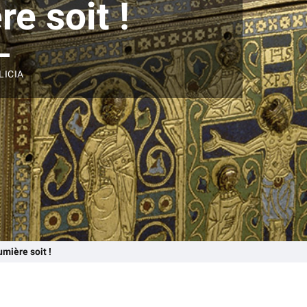
re soit !
LICIA
umière soit !