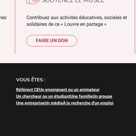
SOUTENEZ LE MUSÉE
chez
Contribuez aux activités éducatives, sociales et
solidaires de ce « Louvre en partage »
FAIRE UN DON
VOUS ÊTES :
Référent CE
Un enseignant ou un animateur
Un chercheur ou un étudiant
Une famille
Un groupe
Une entreprise
Un média
À la recherche d'un emploi