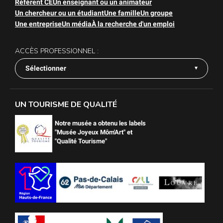
Référent CE
Un enseignant ou un animateur
Un chercheur ou un étudiant
Une famille
Un groupe
Une entreprise
Un média
À la recherche d'un emploi
ACCÈS PROFESSIONNEL :
Sélectionner
UN TOURISME DE QUALITÉ
Notre musée a obtenu les labels
"Musée Joyeux Môm'Art" et
"Qualité Tourisme"