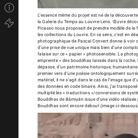
L’essence même du projet est né de la découverte
la Galerie du Temps au Louvre-Lens. Œuvre découve
Picasso nous proposait de prendre modèle de la f
les collections du Louvre. En ce sens, c’est en d
photographique de Pascal Convert donne à voir quel
d’une prise de vue unique mais bien d’une compilat
falaise sur ce « papier » photosensible. La photogr
empreinte » des bouddhas laissés dans la roche
dépasse, d’un patrimoine historique, humanitaire 
premier vers d’une poésie ontologiquement surréa
matériel, il ne s’agit dans le cas de l’image que d’
des données en code binaire. Ainsi, j’ai transpos
multiplié les « traductions »/conversions de systè
Bouddhas de Bâmiyân issue d’une vidéo réalisée par
Bouddhas sont encore debout (image ci-dessous