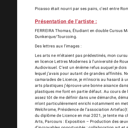
Picasso était nourri par ses pairs, c’est entre Ro
Présentation de l’artiste :
FERREIRA Thomas, Étudiant en double Cursus Mas
Dunkerque/Tourcoing.
Des lettres aux l’images :
Les arts ne m’étaient pas prédestinés, mon cursus
en licence Lettres Modernes à l’université de Ro
Audiovisuel. C’est un énième refus auquel je dois 
lequel j’avais pour autant de grandes affinités. 
camarades de Licence, je m’inscris au hasard à un 
arts plastiques j’éprouve une bonne aisance dans 
plastiques me font en partie défaut. Au cours de
assez tôt de me définir dans une démarche, déma
m’ont particulièrement enrichi notamment en metta
Welchrome, Présidence de l’association Artefac(t)
du diplôme de Licence en mai 2021, je tente ma 
Arts, Parcours : Exposition – Production des œuv
d’incroyables opportunités : collaboration art et 