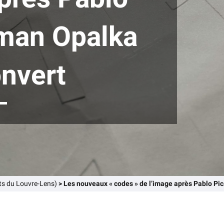
man Opalka
onvert
s du Louvre-Lens)
>
Les nouveaux « codes » de l’image après Pablo Pi