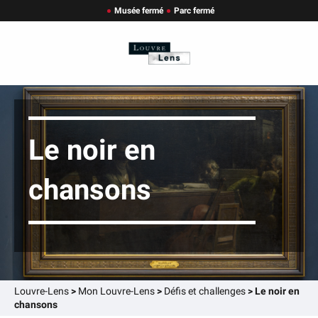
Musée fermé
Parc fermé
Le noir en
chansons
Louvre-Lens
>
Mon Louvre-Lens
>
Défis et challenges
>
Le noir en
chansons