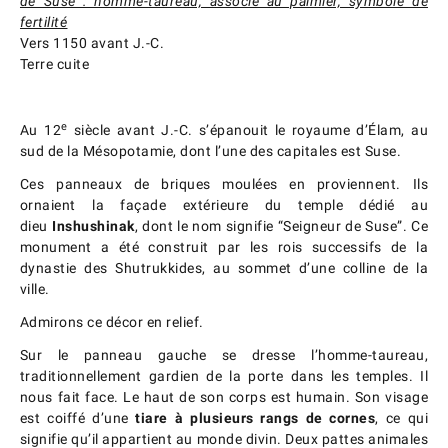
de Suse : homme-taureau, associé au palmier, symbole de
fertilité
Vers 1150 avant J.-C.
Terre cuite
e
Au 12
siècle avant J.-C. s’épanouit le royaume d’Élam, au
sud de la Mésopotamie, dont l’une des capitales est Suse.
Ces panneaux de briques moulées en proviennent. Ils
ornaient la façade extérieure du temple dédié au
dieu
Inshushinak
, dont le nom signifie “Seigneur de Suse”. Ce
monument a été construit par les rois successifs de la
dynastie des Shutrukkides, au sommet d’une colline de la
ville.
Admirons ce décor en relief.
Sur le panneau gauche se dresse l’homme-taureau,
traditionnellement gardien de la porte dans les temples. Il
nous fait face. Le haut de son corps est humain. Son visage
est coiffé d’une
tiare à plusieurs rangs de cornes
, ce qui
signifie qu’il appartient au monde divin. Deux pattes animales