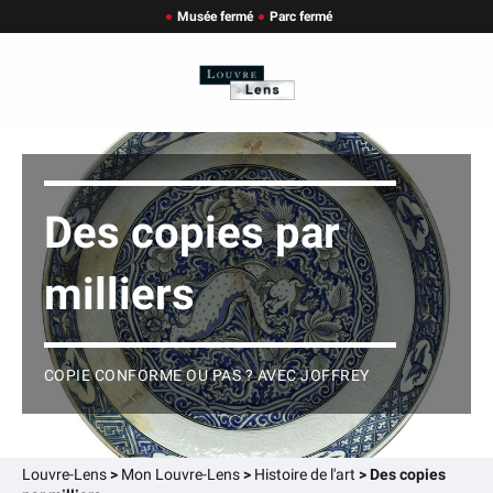
Musée fermé
Parc fermé
Des copies par
milliers
COPIE CONFORME OU PAS ? AVEC JOFFREY
Louvre-Lens
>
Mon Louvre-Lens
>
Histoire de l'art
>
Des copies