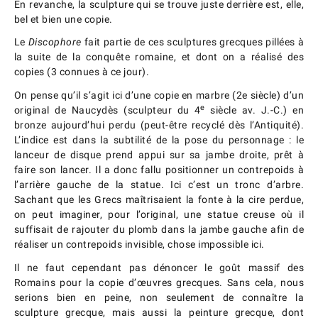
En revanche, la sculpture qui se trouve juste derrière est, elle,
bel et bien une copie.
Le
Discophore
fait partie de ces sculptures grecques pillées à
la suite de la conquête romaine, et dont on a réalisé des
copies (3 connues à ce jour).
On pense qu’il s’agit ici d’une copie en marbre (2e siècle) d’un
e
original de Naucydès (sculpteur du 4
siècle av. J.-C.) en
bronze aujourd’hui perdu (peut-être recyclé dès l’Antiquité).
L’indice est dans la subtilité de la pose du personnage : le
lanceur de disque prend appui sur sa jambe droite, prêt à
faire son lancer. Il a donc fallu positionner un contrepoids à
l’arrière gauche de la statue. Ici c’est un tronc d’arbre.
Sachant que les Grecs maîtrisaient la fonte à la cire perdue,
on peut imaginer, pour l’original, une statue creuse où il
suffisait de rajouter du plomb dans la jambe gauche afin de
réaliser un contrepoids invisible, chose impossible ici.
Il ne faut cependant pas dénoncer le goût massif des
Romains pour la copie d’œuvres grecques. Sans cela, nous
serions bien en peine, non seulement de connaître la
sculpture grecque, mais aussi la peinture grecque, dont