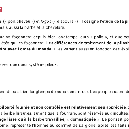
il
s
(« poil, cheveu ») et
logos
(« discours »). Il désigne
l’étude de la 
mais aussi la barbe et la chevelure.
mains façonnent depuis bien longtemps leurs « poils », et que ces 
ciétés qui les façonnent.
Les différences de traitement de la pilosi
oire avec l’ordre du monde.
Elles varient aussi en fonction des évol
server quelques système pileux…
tent depuis bien longtemps de nous démarquer. Les peuples usent de 
.
 pilosité fournie et non contrôlée est relativement peu appréciée
,
la barbe hirsutes, autant que la fourrure, sont réservés aux incultes
age lisse ou à la barbe travaillée, « domestiquée ».
Le portrait p
e, représente l’homme au sommet de sa gloire, après ses faits mi