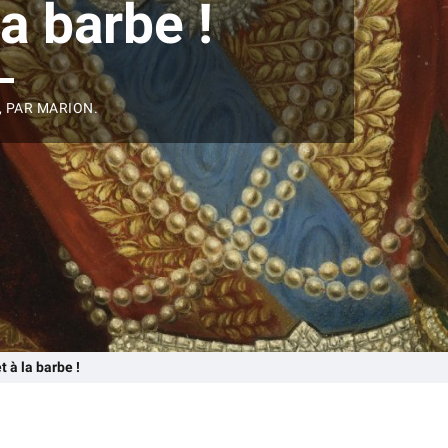
la barbe !
, PAR MARION.
t à la barbe !