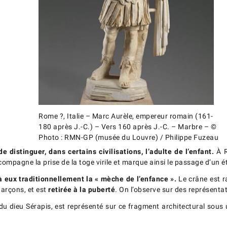
Rome ?, Italie – Marc Aurèle, empereur romain (161-
180 après J.-C.) – Vers 160 après J.-C. – Marbre – ©
Photo : RMN-GP (musée du Louvre) / Philippe Fuzeau
istinguer, dans certains civilisations, l’adulte de l’enfant.
À R
ccompagne la prise de la toge virile et marque ainsi le passage d’un é
à eux traditionnellement la « mèche de l’enfance ».
Le crâne est r
 garçons, et est
retirée à la puberté
. On l’observe sur des représentat
t du dieu Sérapis, est représenté sur ce fragment architectural sou