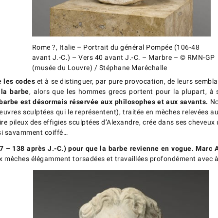
Rome ?, Italie – Portrait du général Pompée (106-48
avant J.-C.) – Vers 40 avant J.-C. – Marbre – © RMN-GP
(musée du Louvre) / Stéphane Maréchalle
 les codes
et à se distinguer, par pure provocation, de leurs sembl
 la barbe
, alors que les hommes grecs portent pour la plupart, à
 barbe est désormais réservée aux philosophes et aux savants.
No
uvres sculptées qui le représentent), traitée en mèches relevées au 
ire pileux des effigies sculptées d’Alexandre, crée dans ses cheveux
aussi savamment coiffé…
17 – 138 après J.-C.) pour que la barbe revienne en vogue. Marc 
aux mèches élégamment torsadées et travaillées profondément avec à l’