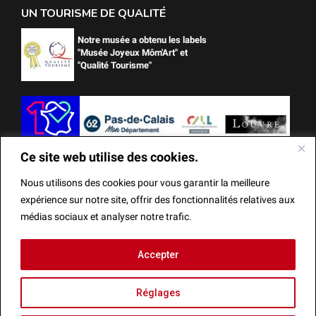
UN TOURISME DE QUALITÉ
Notre musée a obtenu les labels
"Musée Joyeux Môm'Art" et
"Qualité Tourisme"
Ce site web utilise des cookies.
Nous utilisons des cookies pour vous garantir la meilleure
expérience sur notre site, offrir des fonctionnalités relatives aux
médias sociaux et analyser notre trafic.
Ce site web utilise des cookies.
Accepter
Mentions Légales
Actes administratifs
Réalisation
Nous utilisons des cookies pour vous garantir la meilleure
Réglages
expérience sur notre site, offrir des fonctionnalités relatives
aux médias sociaux et analyser notre trafic.