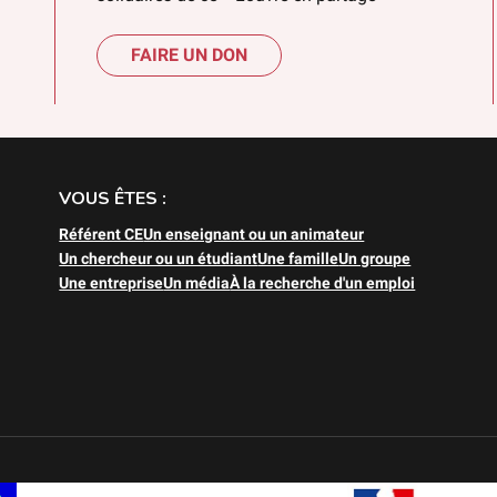
FAIRE UN DON
VOUS ÊTES :
Référent CE
Un enseignant ou un animateur
Un chercheur ou un étudiant
Une famille
Un groupe
Une entreprise
Un média
À la recherche d'un emploi