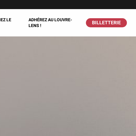
EZ LE
ADHÉREZ AU LOUVRE-
BILLETTERIE
LENS !