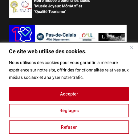
Notre musée a obtenu les labels
"Musée Joyeux Môm'Art" et
"Qualité Tourisme"
Ce site web utilise des cookies.
Nous utilisons des cookies pour vous garantir la meilleure
expérience sur notre site, offrir des fonctionnalités relatives aux
médias sociaux et analyser notre trafic.
Ce site web utilise des cookies.
Accepter
Mentions Légales
Actes administratifs
Réalisation
Nous utilisons des cookies pour vous garantir la meilleure
Réglages
expérience sur notre site, offrir des fonctionnalités relatives
aux médias sociaux et analyser notre trafic.
Refuser
Fermer la bannièr
Recherche
Accepter
Agenda
Refuser
Menu
Réglages
Infos
Billetterie