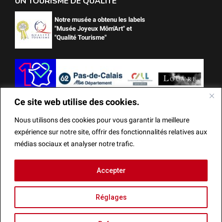
UN TOURISME DE QUALITÉ
Notre musée a obtenu les labels
"Musée Joyeux Môm'Art" et
"Qualité Tourisme"
Ce site web utilise des cookies.
Nous utilisons des cookies pour vous garantir la meilleure
expérience sur notre site, offrir des fonctionnalités relatives aux
médias sociaux et analyser notre trafic.
Ce site web utilise des cookies.
Accepter
Mentions Légales
Actes administratifs
Réalisation
Nous utilisons des cookies pour vous garantir la meilleure
Réglages
expérience sur notre site, offrir des fonctionnalités relatives
aux médias sociaux et analyser notre trafic.