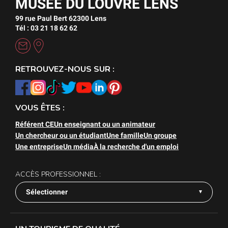
MUSÉE DU LOUVRE LENS
99 rue Paul Bert 62300 Lens
Tél : 03 21 18 62 62
RETROUVEZ-NOUS SUR :
VOUS ÊTES :
Référent CE
Un enseignant ou un animateur
Un chercheur ou un étudiant
Une famille
Un groupe
Une entreprise
Un média
À la recherche d'un emploi
ACCÈS PROFESSIONNEL :
Sélectionner