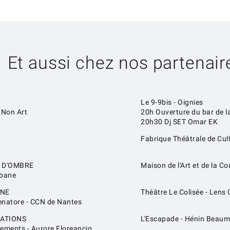
Et aussi chez nos partenaire
Le 9-9bis - Oignies
 Non Art
20h Ouverture du bar de l
20h30 Dj SET Omar EK
Fabrique Théâtrale de Cu
 D'OMBRE
Maison de l'Art et de la 
abane
UNE
Théâtre Le Colisée - Lens
natore - CCN de Nantes
IATIONS
L'Escapade - Hénin Beau
ements - Aurore Floreancig