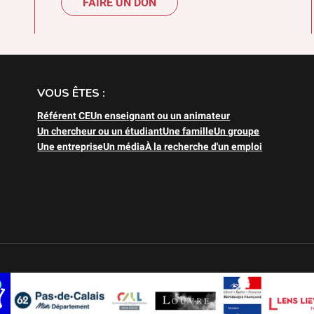
FAIRE UN DON
VOUS ÊTES :
Référent CE
Un enseignant ou un animateur
Un chercheur ou un étudiant
Une famille
Un groupe
Une entreprise
Un média
À la recherche d'un emploi