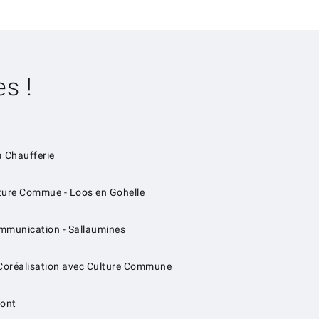
s !
a Chaufferie
lture Commue - Loos en Gohelle
Communication - Sallaumines
 Coréalisation avec Culture Commune
mont