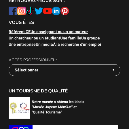
RETROUVEZ-NOUS SUR :
VOUS ÊTES :
Référent CE
Un enseignant ou un animateur
Un chercheur ou un étudiant
Une famille
Un groupe
Une entreprise
Un média
À la recherche d'un emploi
ACCÈS PROFESSIONNEL :
Sélectionner
UN TOURISME DE QUALITÉ
Notre musée a obtenu les labels
"Musée Joyeux Môm'Art" et
"Qualité Tourisme"