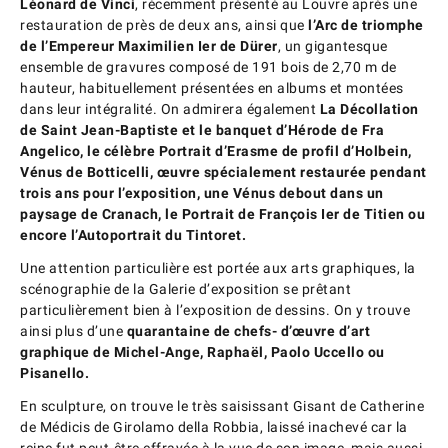
Léonard de Vinci
, récemment présenté au Louvre après une
restauration de près de deux ans, ainsi que
l’Arc de triomphe
de l’Empereur Maximilien Ier de Dürer
, un gigantesque
ensemble de gravures composé de 191 bois de 2,70 m de
hauteur, habituellement présentées en albums et montées
dans leur intégralité. On admirera également
La Décollation
de Saint Jean-Baptiste et le banquet d’Hérode de Fra
Angelico, le célèbre Portrait d’Erasme de profil d’Holbein,
Vénus de Botticelli, œuvre spécialement restaurée pendant
trois ans pour l’exposition, une Vénus debout dans un
paysage de Cranach, le Portrait de François Ier de Titien ou
encore l’Autoportrait du Tintoret.
Une attention particulière est portée aux arts graphiques, la
scénographie de la Galerie d’exposition se prêtant
particulièrement bien à l’exposition de dessins. On y trouve
ainsi plus d’une
quarantaine de chefs- d’œuvre d’art
graphique de Michel-Ange, Raphaël, Paolo Uccello ou
Pisanello.
En sculpture, on trouve le très saisissant Gisant de Catherine
de Médicis de Girolamo della Robbia, laissé inachevé car la
reine fut peut-être effrayée à la vue de son image, mais aussi