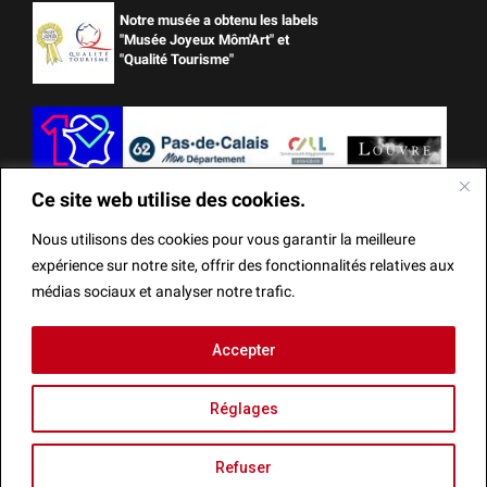
Notre musée a obtenu les labels
"Musée Joyeux Môm'Art" et
"Qualité Tourisme"
Ce site web utilise des cookies.
Nous utilisons des cookies pour vous garantir la meilleure
expérience sur notre site, offrir des fonctionnalités relatives aux
médias sociaux et analyser notre trafic.
Ce site web utilise des cookies.
Accepter
Mentions Légales
Actes administratifs
Réalisation
Nous utilisons des cookies pour vous garantir la meilleure
Réglages
expérience sur notre site, offrir des fonctionnalités relatives
aux médias sociaux et analyser notre trafic.
Refuser
Fermer la bannièr
Recherche
Accepter
Agenda
Refuser
Menu
Réglages
Infos
Billetterie