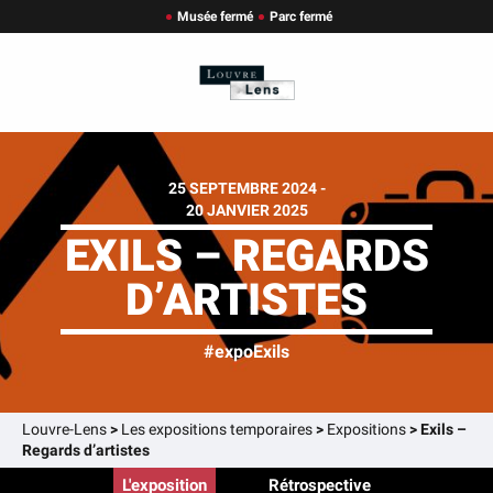
Musée fermé
Parc fermé
25 SEPTEMBRE 2024 -
20 JANVIER 2025
EXILS – REGARDS
D’ARTISTES
#expoExils
Louvre-Lens
>
Les expositions temporaires
>
Expositions
>
Exils –
Regards d’artistes
L'exposition
Rétrospective