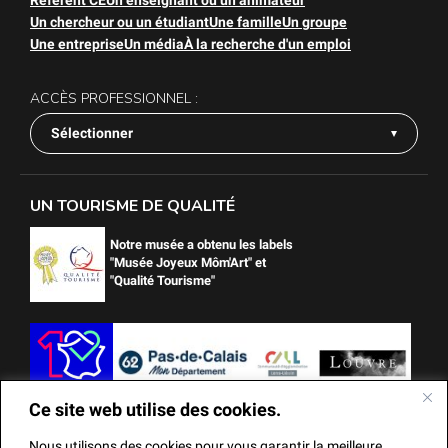
Référent CE
Un enseignant ou un animateur
Un chercheur ou un étudiant
Une famille
Un groupe
Une entreprise
Un média
À la recherche d'un emploi
ACCÈS PROFESSIONNEL :
Sélectionner
UN TOURISME DE QUALITÉ
Notre musée a obtenu les labels
"Musée Joyeux Môm'Art" et
"Qualité Tourisme"
Ce site web utilise des cookies.
Nous utilisons des cookies pour vous garantir la meilleure